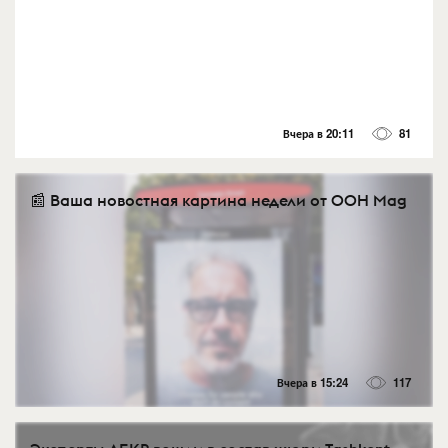
Вчера в 20:11
81
📰 Ваша новостная картина недели от OOH Mag
Вчера в 15:24
117