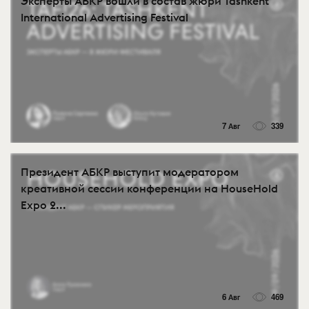
Эксперты АБКР вошли в состав жюри Tashkent
International Advertising Festival
7 Авг
339
Президент АБКР выступит модератором
креативной сессии конференции на HouseHold
Expo 2...
6 Авг
469