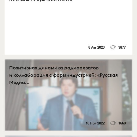
8 Авг 2023
3877
Позитивная динамика радиоохватов
и коллаборация с фарминдустрией: «Русская
Медиа...
18 Ноя 2022
1660