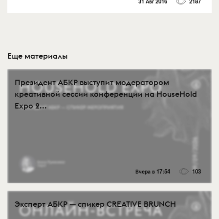
31 Авг 2016
2187
Еще материалы
Президент АБКР выступит модератором
креативной сессии конференции на HouseHold
Expo 2...
Вчера в 17:54
103
Эксперт АБКР — спикер CREATIVE BRUNCH