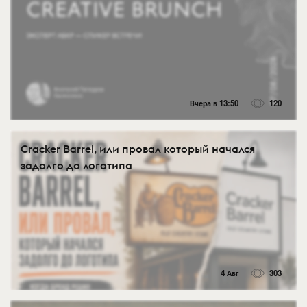
Вчера в 13:50
120
Cracker Barrel, или провал который начался
задолго до логотипа
4 Авг
303