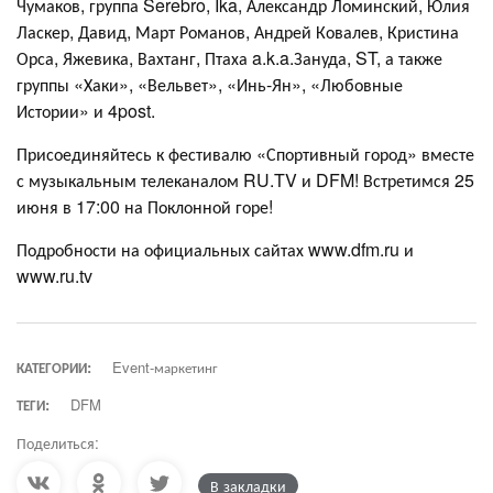
Чумаков, группа Serebro, Ika, Александр Ломинский, Юлия
Ласкер, Давид, Март Романов, Андрей Ковалев, Кристина
Орса, Яжевика, Вахтанг, Птаха a.k.a.Зануда, ST, а также
группы «Хаки», «Вельвет», «Инь-Ян», «Любовные
Истории» и 4post.
Присоединяйтесь к фестивалю «Спортивный город» вместе
с музыкальным телеканалом RU.TV и DFM! Встретимся 25
июня в 17:00 на Поклонной горе!
Подробности на официальных сайтах www.dfm.ru и
www.ru.tv
КАТЕГОРИИ:
Event-маркетинг
ТЕГИ:
DFM
Поделиться:
В закладки