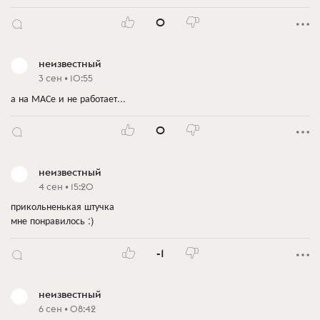
0
неизвестный
3 сен • 10:55
а на МАСе и не работает...
0
неизвестный
4 сен • 15:20
прикольненькая штучка
мне понравилось :)
-1
неизвестный
6 сен • 08:42