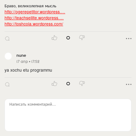
Браво, великолепная мысль
http://ogerepetitor.wordpress.…
http://teachsellite.wordpress.…
http://toshcola.wordpress.com/
0
nune
17 апр • 17:52
ya xochu etu programmu
0
Написать комментарий...