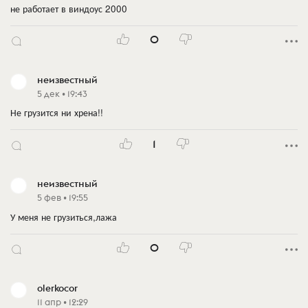
не работает в виндоус 2000
0
неизвестный
5 дек • 19:43
Не грузится ни хрена!!
1
неизвестный
5 фев • 19:55
У меня не грузиться,лажа
0
olerkocor
11 апр • 12:29