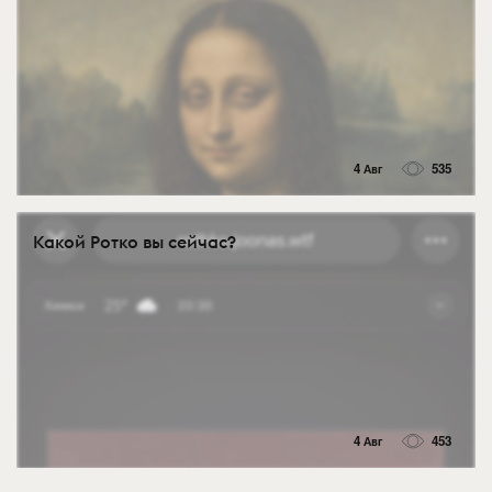
4 Авг
535
Какой Ротко вы сейчас?
4 Авг
453