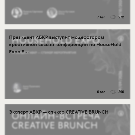
7 Авг
272
Президент АБКР выступит модератором
креативной сессии конференции на HouseHold
Expo 2...
6 Авг
396
Эксперт АБКР — спикер CREATIVE BRUNCH