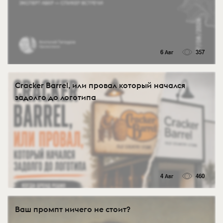
6 Авг
357
Cracker Barrel, или провал который начался
задолго до логотипа
4 Авг
460
Ваш промпт ничего не стоит?