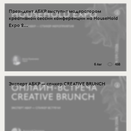
Президент АБКР выступит модератором
креативной сессии конференции на HouseHold
Expo 2...
6 Авг
488
Эксперт АБКР — спикер CREATIVE BRUNCH