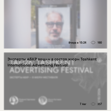
Вчера в 15:24
160
Эксперты АБКР вошли в состав жюри Tashkent
International Advertising Festival
7 Авг
357