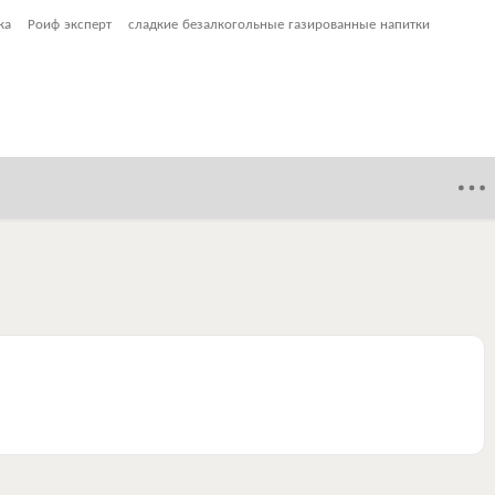
ка
Роиф эксперт
сладкие безалкогольные газированные напитки