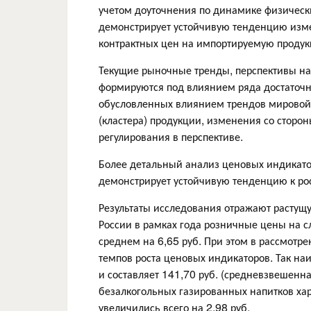
учетом доуточнения по динамике физически
демонстрирует устойчивую тенденцию изме
контрактных цен на импортируемую проду
Текущие рыночные тренды, перспективы на
формируются под влиянием ряда достаточн
обусловленных влиянием трендов мировой 
(кластера) продукции, изменения со сторо
регулирования в перспективе.
Более детальный анализ ценовых индикато
демонстрирует устойчивую тенденцию к ро
Результаты исследования отражают растущу
России в рамках года розничные цены на 
среднем на 6,65 руб. При этом в рассмотр
темпов роста ценовых индикаторов. Так на
и составляет 141,70 руб. (средневзвешенна
безалкогольных газированных напитков ха
увеличились всего на 2,98 руб.