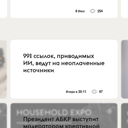
8 Июл
254
99% ссылок, приводимых
ИИ, ведут на неоплаченные
источники
Вчера в 20:11
97
Президент АБКР выступит
модератором креативной