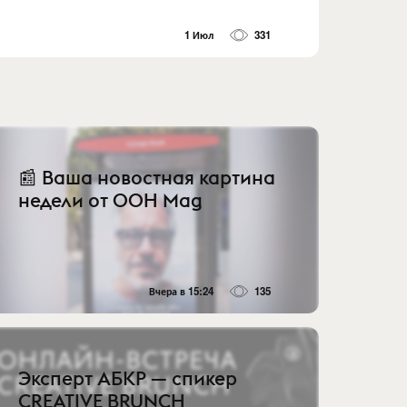
1 Июл
331
📰 Ваша новостная картина
недели от OOH Mag
Вчера в 15:24
135
Эксперт АБКР — спикер
CREATIVE BRUNCH