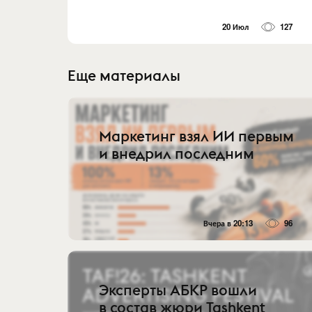
20 Июл
127
Еще материалы
Маркетинг взял ИИ первым
и внедрил последним
Вчера в 20:13
96
Эксперты АБКР вошли
в состав жюри Tashkent