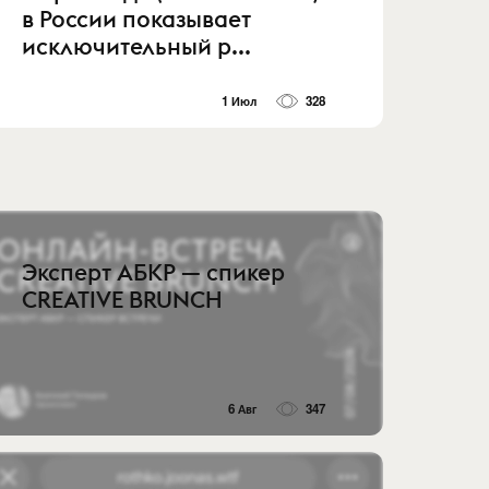
в России показывает
исключительный р...
1 Июл
328
Эксперт АБКР — спикер
CREATIVE BRUNCH
6 Авг
347