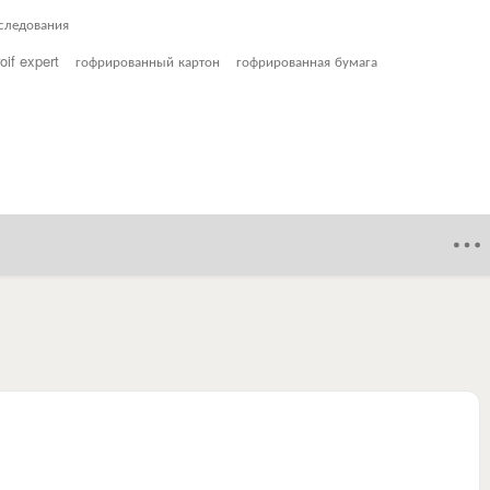
следования
roif expert
гофрированный картон
гофрированная бумага