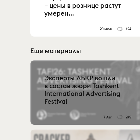
– цены в рознице растут
умерен...
20 Июл
124
Еще материалы
Эксперты АБКР вошли
в состав жюри Tashkent
International Advertising
Festival
7 Авг
249