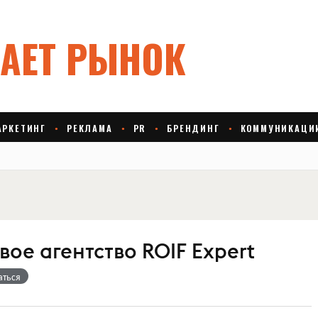
ое агентство ROIF Expert
аться