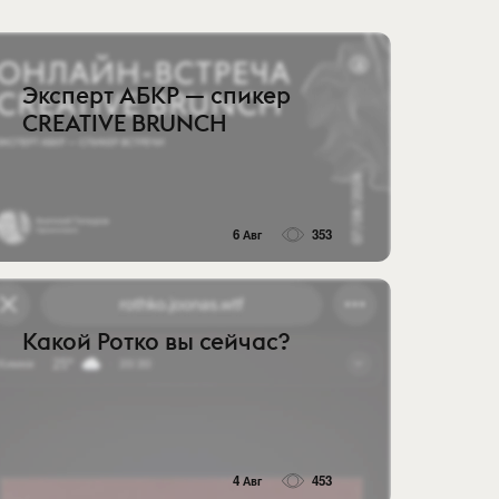
Эксперт АБКР — спикер
CREATIVE BRUNCH
6 Авг
353
Какой Ротко вы сейчас?
4 Авг
453