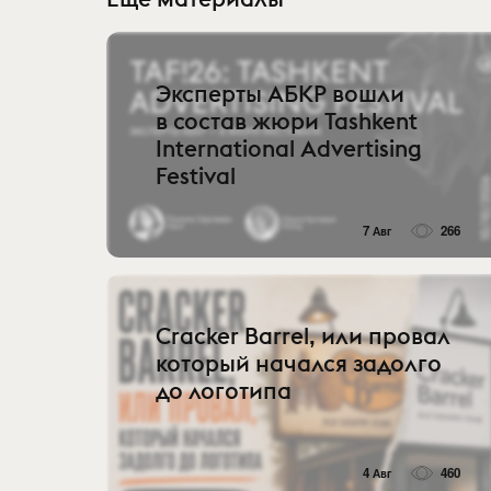
Эксперты АБКР вошли
в состав жюри Tashkent
International Advertising
Festival
7 Авг
266
Cracker Barrel, или провал
который начался задолго
до логотипа
4 Авг
460