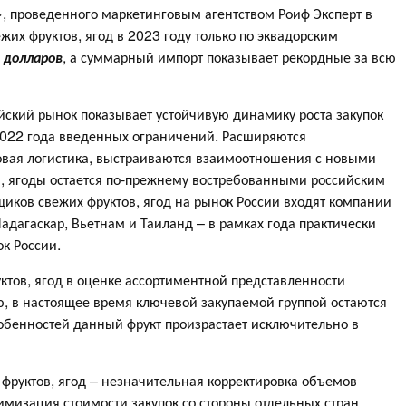
», проведенного маркетинговым агентством Роиф Эксперт в
их фруктов, ягод в 2023 году только по эквадорским
 долларов
, а суммарный импорт показывает рекордные за всю
ийский рынок показывает устойчивую динамику роста закупок
2022 года введенных ограничений. Расширяются
вая логистика, выстраиваются взаимоотношения с новыми
, ягоды остается по-прежнему востребованными российским
щиков свежих фруктов, ягод на рынок России входят компании
адагаскар, Вьетнам и Таиланд – в рамках года практически
к России.
уктов, ягод в оценке ассортиментной представленности
ю, в настоящее время ключевой закупаемой группой остаются
обенностей данный фрукт произрастает исключительно в
руктов, ягод – незначительная корректировка объемов
имизация стоимости закупок со стороны отдельных стран,