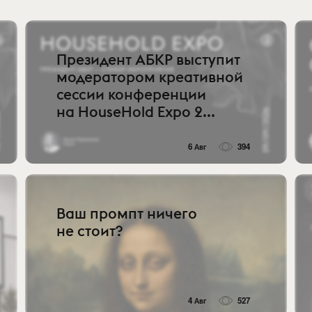
Президент АБКР выступит
модератором креативной
сессии конференции
на HouseHold Expo 2...
6 Авг
394
Ваш промпт ничего
не стоит?
4 Авг
527