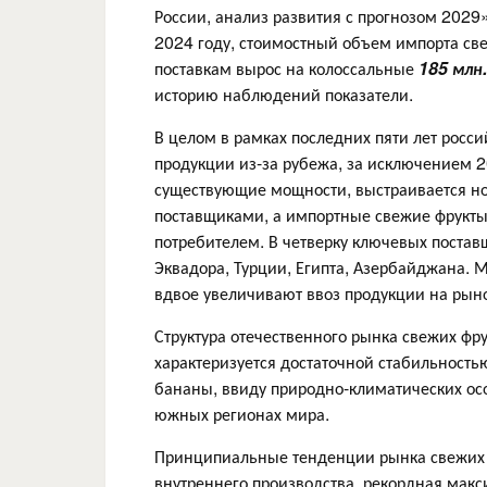
России, анализ развития с прогнозом 2029
2024 году, стоимостный объем импорта свеж
поставкам вырос на колоссальные
185 млн.
историю наблюдений показатели.
В целом в рамках последних пяти лет росс
продукции из-за рубежа, за исключением 
существующие мощности, выстраивается но
поставщиками, а импортные свежие фрукты
потребителем. В четверку ключевых постав
Эквадора, Турции, Египта, Азербайджана. М
вдвое увеличивают ввоз продукции на рыно
Структура отечественного рынка свежих фр
характеризуется достаточной стабильность
бананы, ввиду природно-климатических ос
южных регионах мира.
Принципиальные тенденции рынка свежих ф
внутреннего производства, рекордная макс