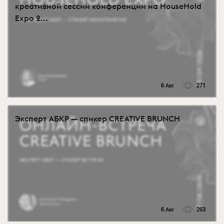
креативной сессии конференции на HouseHold
Expo 2...
6 Авг
271
Эксперт АБКР — спикер CREATIVE BRUNCH
6 Авг
263