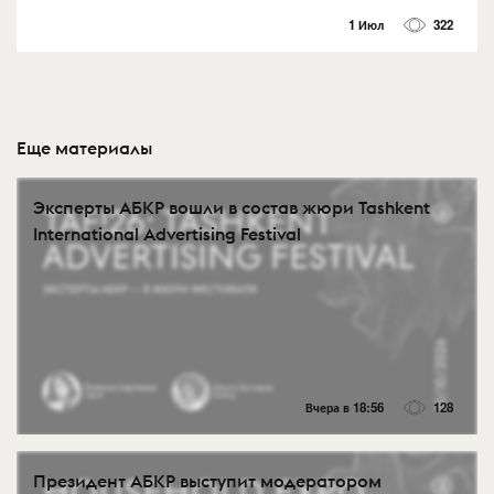
1 Июл
322
Еще материалы
Эксперты АБКР вошли в состав жюри Tashkent
International Advertising Festival
Вчера в 18:56
128
Президент АБКР выступит модератором