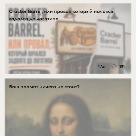
Cracker Barrel, или провал который начался
задолго до логотипа
4 Авг
391
Ваш промпт ничего не стоит?