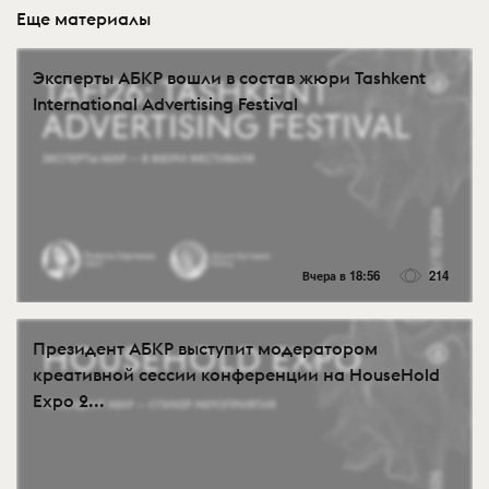
Еще материалы
Эксперты АБКР вошли в состав жюри Tashkent
International Advertising Festival
Вчера в 18:56
214
Президент АБКР выступит модератором
креативной сессии конференции на HouseHold
Expo 2...