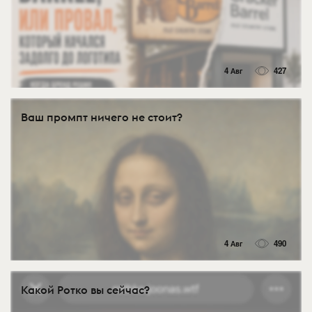
4 Авг
427
Ваш промпт ничего не стоит?
4 Авг
490
Какой Ротко вы сейчас?