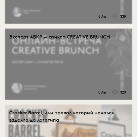
6 Авг
339
Эксперт АБКР — спикер CREATIVE BRUNCH
6 Авг
320
Cracker Barrel, или провал который начался
задолго до логотипа