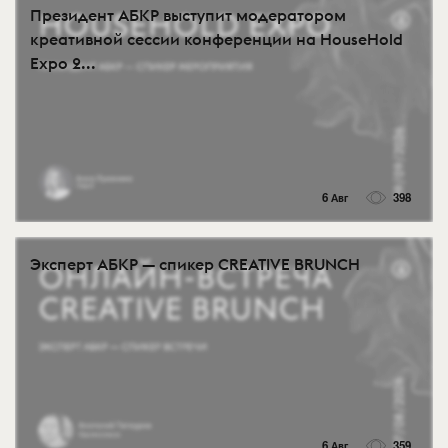
Президент АБКР выступит модератором
креативной сессии конференции на HouseHold
Expo 2...
6 Авг
398
Эксперт АБКР — спикер CREATIVE BRUNCH
6 Авг
359