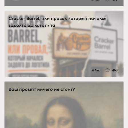
Cracker Barrel, или провал который начался
задолго до логотипа
4 Авг
463
Ваш промпт ничего не стоит?