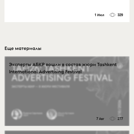
1 Июл
329
Еще материалы
Эксперты АБКР вошли в состав жюри Tashkent
International Advertising Festival
7 Авг
277