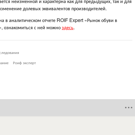
ается неизменной и характерна как для предыдущих, так и для
 изменение долевых эквивалентов производителей.
а в аналитическом отчете ROIF Expert «Рынок обуви в
д», ознакомиться с ней можно
здесь
.
следования
вание
Роиф эксперт