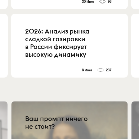
30 Июл
96
2026: Анализ рынка
сладкой газировки
в России фиксирует
высокую динамику
8 Июл
237
Ваш промпт ничего
не стоит?