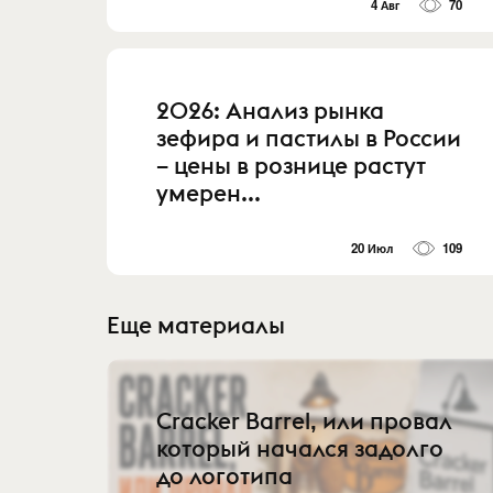
4 Авг
70
2026: Анализ рынка
зефира и пастилы в России
– цены в рознице растут
умерен...
20 Июл
109
Еще материалы
Cracker Barrel, или провал
который начался задолго
до логотипа