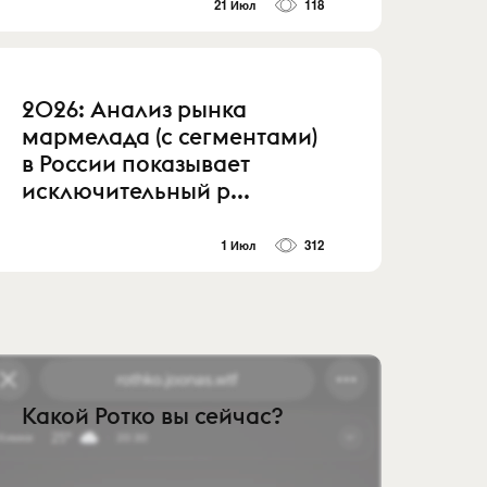
21 Июл
118
2026: Анализ рынка
мармелада (с сегментами)
в России показывает
исключительный р...
1 Июл
312
Какой Ротко вы сейчас?