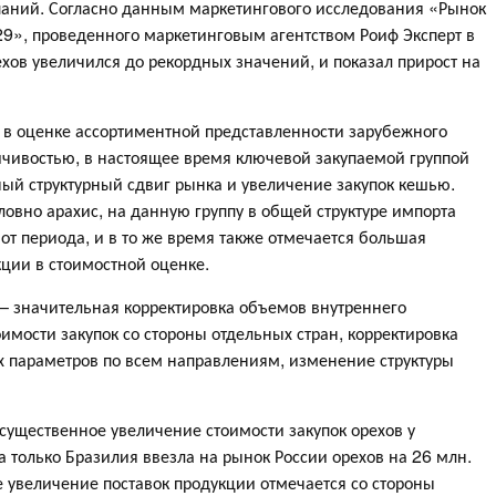
паний. Согласно данным маркетингового исследования «Рынок
029», проведенного маркетинговым агентством Роиф Эксперт в
хов увеличился до рекордных значений, и показал прирост на
в в оценке ассортиментной представленности зарубежного
ойчивостью, в настоящее время ключевой закупаемой группой
ный структурный сдвиг рынка и увеличение закупок кешью.
овно арахис, на данную группу в общей структуре импорта
от периода, и в то же время также отмечается большая
кции в стоимостной оценке.
 значительная корректировка объемов внутреннего
имости закупок со стороны отдельных стран, корректировка
х параметров по всем направлениям, изменение структуры
существенное увеличение стоимости закупок орехов у
а только Бразилия ввезла на рынок России орехов на 26 млн.
 увеличение поставок продукции отмечается со стороны