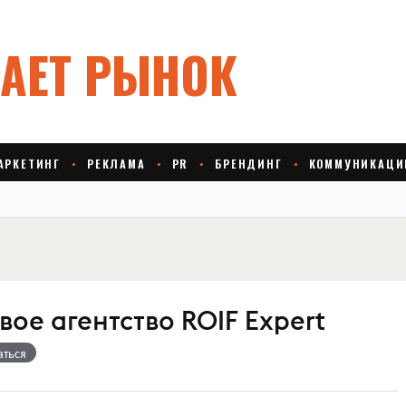
ое агентство ROIF Expert
аться