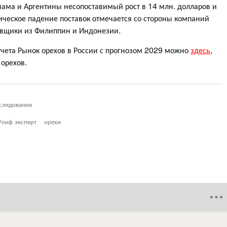
ама и Аргентины несопоставимый рост в 14 млн. долларов и
фическое падение поставок отмечается со стороны компаний
тавщики из Филиппин и Индонезии.
тчета Рынок орехов в России с прогнозом 2029 можно
здесь
,
 орехов.
следования
Роиф эксперт
орехи