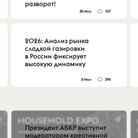
разворот!
30 Июл
107
2026: Анализ рынка
сладкой газировки
в России фиксирует
высокую динамику
8 Июл
244
Президент АБКР выступит
модератором креативной