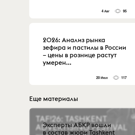
4 Авг
95
2026: Анализ рынка
зефира и пастилы в России
– цены в рознице растут
умерен...
20 Июл
117
Еще материалы
Эксперты АБКР вошли
в состав жюри Tashkent