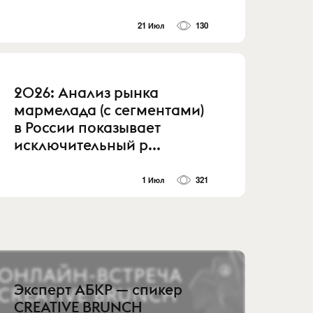
21 Июл
130
2026: Анализ рынка
мармелада (с сегментами)
в России показывает
исключительный р...
1 Июл
321
Эксперт АБКР — спикер
CREATIVE BRUNCH