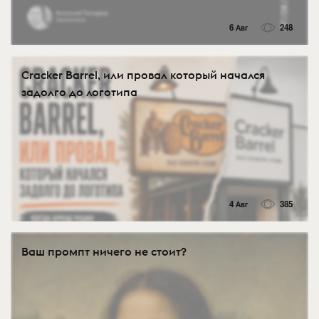
6 Авг
248
Cracker Barrel, или провал который начался
задолго до логотипа
4 Авг
385
Ваш промпт ничего не стоит?