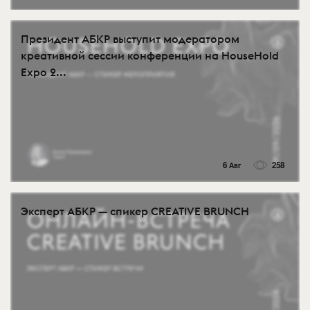
Президент АБКР выступит модератором
креативной сессии конференции на HouseHold
Expo 2...
6 Авг
258
Эксперт АБКР — спикер CREATIVE BRUNCH