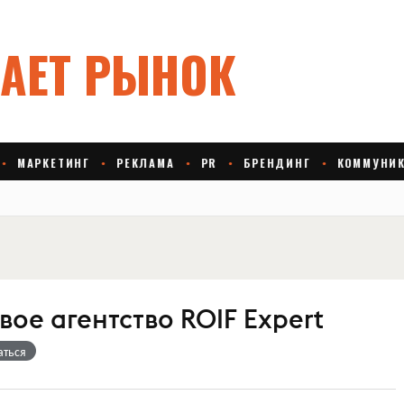
ое агентство ROIF Expert
аться