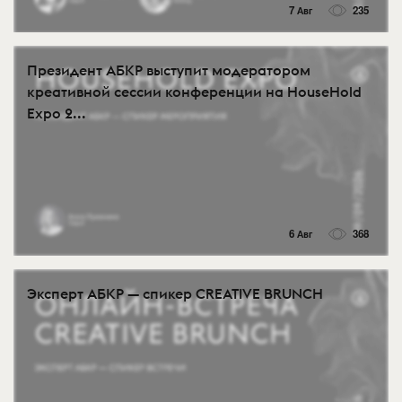
7 Авг
235
Президент АБКР выступит модератором
креативной сессии конференции на HouseHold
Expo 2...
6 Авг
368
Эксперт АБКР — спикер CREATIVE BRUNCH