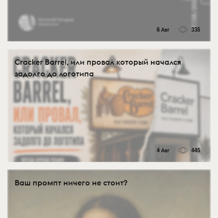
6 Авг
335
Cracker Barrel, или провал который начался
задолго до логотипа
4 Авг
445
Ваш промпт ничего не стоит?