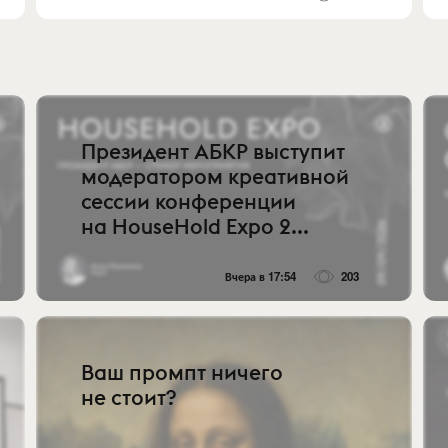
Президент АБКР выступит
модератором креативной
сессии конференции
на HouseHold Expo 2...
Вчера в 17:54
203
Ваш промпт ничего
не стоит?