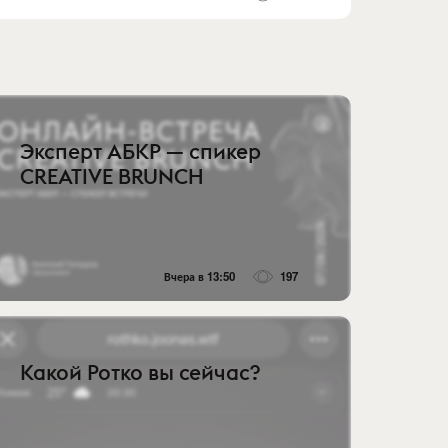
Эксперт АБКР — спикер
CREATIVE BRUNCH
Вчера в 13:50
197
Какой Ротко вы сейчас?