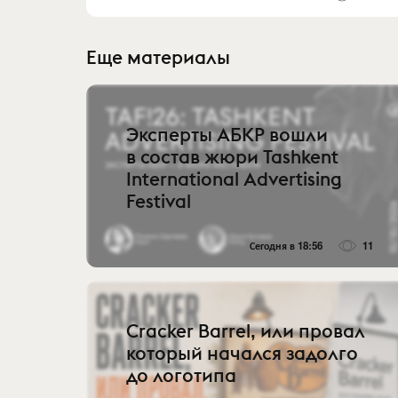
Еще материалы
Эксперты АБКР вошли
в состав жюри Tashkent
International Advertising
Festival
Сегодня в 18:56
11
Cracker Barrel, или провал
который начался задолго
до логотипа