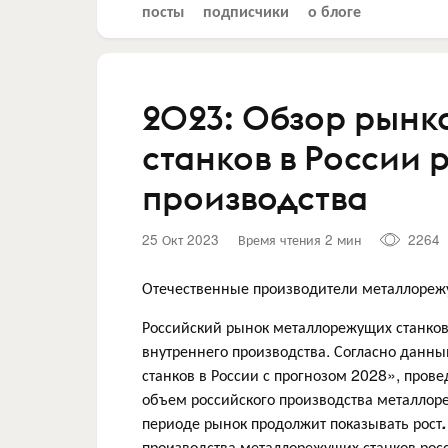
посты
подписчики
о блоге
2023: Обзор рын
станков в России
производства
25 Окт 2023
Время чтения 2 мин
2264
Отечественные производители металлореж
Российский рынок металлорежущих станко
внутреннего производства. Согласно данн
станков в России с прогнозом 2028», пров
объем российского производства металлоре
периоде рынок продолжит показывать рост
.
производства металлорежущих станков ро