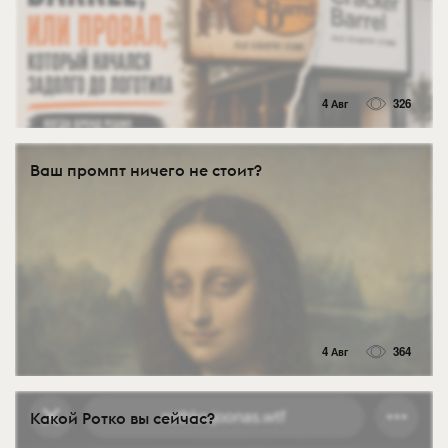
4 Авг
326
Ваш промпт ничего не стоит?
4 Авг
364
Какой Ротко вы сейчас?