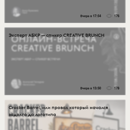
Вчера в 17:54
176
Эксперт АБКР — спикер CREATIVE BRUNCH
Вчера в 13:50
178
Cracker Barrel, или провал который начался
задолго до логотипа