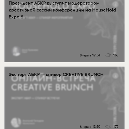
Президент АБКР выступит модератором
креативной сессии конференции на HouseHold
Expo 2...
Вчера в 17:54
163
Эксперт АБКР — спикер CREATIVE BRUNCH
Вчера в 13:50
172