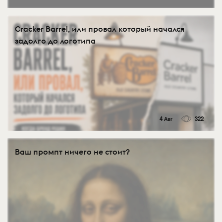
Cracker Barrel, или провал который начался
задолго до логотипа
4 Авг
322
Ваш промпт ничего не стоит?