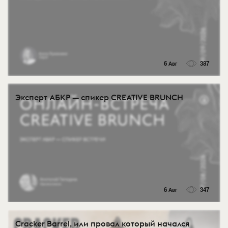
6 Авг
387
Эксперт АБКР — спикер CREATIVE BRUNCH
6 Авг
347
Cracker Barrel, или провал который начался