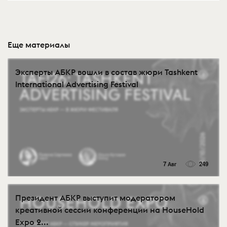
Еще материалы
Эксперты АБКР вошли в состав жюри Tashkent
International Advertising Festival
7 Авг
249
Президент АБКР выступит модератором
креативной сессии конференции на HouseHold
Expo 2...