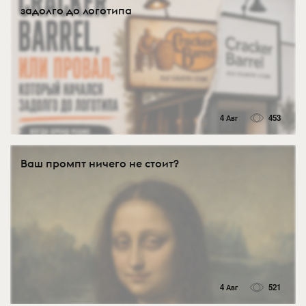
задолго до логотипа
4 Авг
453
Ваш промпт ничего не стоит?
4 Авг
521