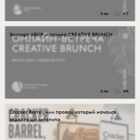
6 Авг
417
Эксперт АБКР — спикер CREATIVE BRUNCH
6 Авг
364
Cracker Barrel, или провал который начался
задолго до логотипа