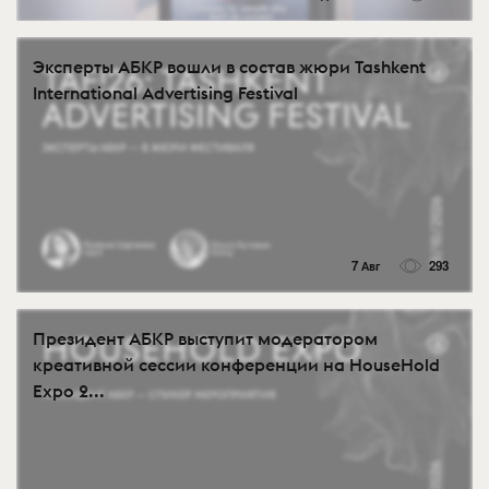
Эксперты АБКР вошли в состав жюри Tashkent
International Advertising Festival
7 Авг
293
Президент АБКР выступит модератором
креативной сессии конференции на HouseHold
Expo 2...