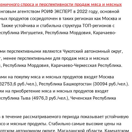
зничного спроса и перспективности продаж мяса и мясных
инговым агентством РОИФ ЭКСПЕРТ в 2022 году, основной
ных продуктов сосредоточен в таких регионах как Москва и
 Также устойчива и стабильна структура ТОП-регионов с
Республика Ингушетия, Республика Мордовия, Карачаево-
ми перспективными являются Чукотский автономный округ,
г, менее перспективными для продаж мяса и мясных
, Республика Мордовия, Карачаево-Черкесская Республика.
ми на покупку мяса и мясных продуктов входят Москва
32753,6 руб./чел.), Республика Башкортостан (30094 руб./чел.).
ми на приобретение мяса и мясных продуктов входят
еспублика Тыва (4976,3 руб./чел.), Чеченская Республика
в в течение рассматриваемого периода показывает устойчивую
со и мясные продукты. Стабильно самые высокие цены на
укотском автономном округе, Магаданской области, Камчатском