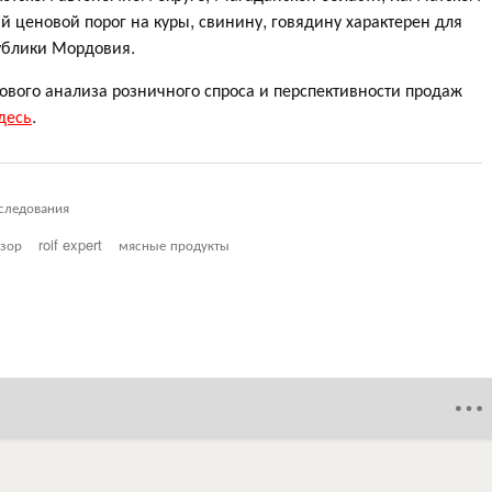
й ценовой порог на куры, свинину, говядину характерен для
публики Мордовия.
ового анализа розничного спроса и перспективности продаж
десь
.
следования
зор
roif expert
мясные продукты