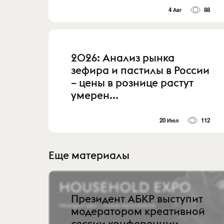
4 Авг
88
2026: Анализ рынка
зефира и пастилы в России
– цены в рознице растут
умерен...
20 Июл
112
Еще материалы
Президент АБКР выступит
модератором креативной
сессии конференции