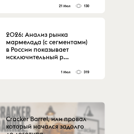
21 Июл
130
2026: Анализ рынка
мармелада (с сегментами)
в России показывает
исключительный р...
1 Июл
319
Cracker Barrel, или провал
который начался задолго
до логотипа