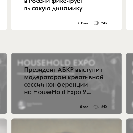
в России фиксирует
высокую динамику
8 Июл
246
Президент АБКР выступит
модератором креативной
сессии конференции
на HouseHold Expo 2...
6 Авг
240