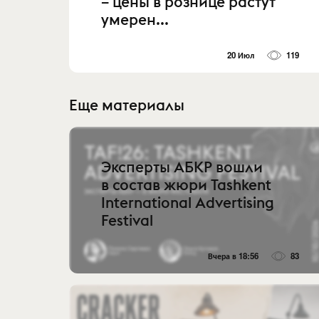
– цены в рознице растут
умерен...
20 Июл
119
Еще материалы
Эксперты АБКР вошли
в состав жюри Tashkent
International Advertising
Festival
Вчера в 18:56
83