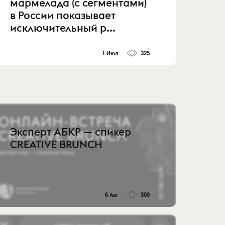
мармелада (с сегментами)
в России показывает
исключительный р...
1 Июл
325
Эксперт АБКР — спикер
CREATIVE BRUNCH
6 Авг
300