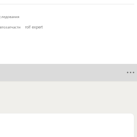
следования
втозапчасти
roif expert