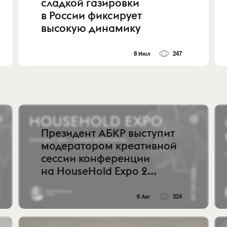
сладкой газировки
в России фиксирует
высокую динамику
8 Июл
247
Президент АБКР выступит
модератором креативной
сессии конференции
на HouseHold Expo 2...
6 Авг
324