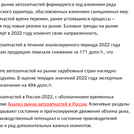
 рынке автозапчастей формируются под влиянием ряда
еского характера, обусловленных влиянием санкционных мер.
апчастей время перемен, ранее устоявшиеся процессы –
я под новые реалии на рынке. Базовые тренды на рынке
перт в 2022 году изменят свою направленность.
озапчастей в течение анализируемого периода 2022 года
ю продукцию показали снижение за 171 долл./т., что
рте автозапчастей на рынки зарубежных стран наглядно
подъема. В оценке текущих значений 2022 года экспортные
еличение на 494 долл./т.
запчастей в России-2022, с обозначением временных
ылке
Анализ рынка автозапчастей в России
. Ключевые разделы
скрывают состояние и прогнозируемое движение объема рыка,
оизводственный потенциал и состояние производителей
ке и ряд дополнительных важных моментов.