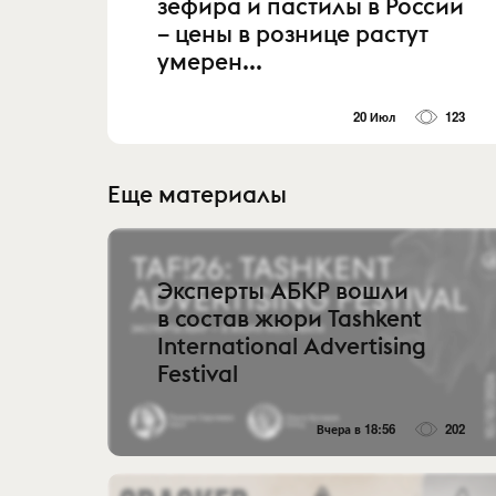
зефира и пастилы в России
– цены в рознице растут
умерен...
20 Июл
123
Еще материалы
Эксперты АБКР вошли
в состав жюри Tashkent
International Advertising
Festival
Вчера в 18:56
202