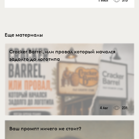
1 Июл
315
Еще материалы
Cracker Barrel, или провал который начался
задолго до логотипа
4 Авг
231
Ваш промпт ничего не стоит?