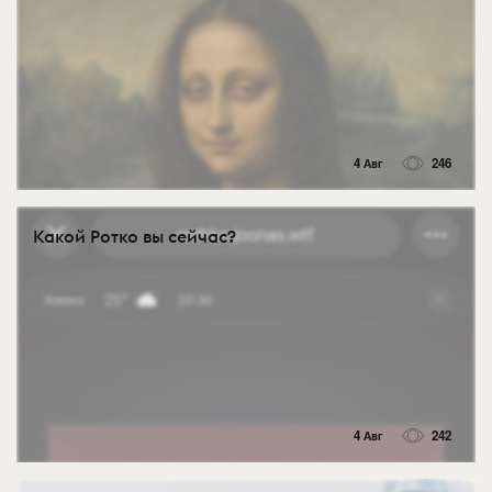
4 Авг
246
Какой Ротко вы сейчас?
4 Авг
242