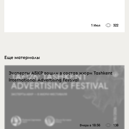
1 Июл
322
Еще материалы
Эксперты АБКР вошли в состав жюри Tashkent
International Advertising Festival
Вчера в 18:56
138