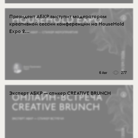
Президент АБКР выступит модератором
креативной сессии конференции на HouseHold
Expo 2...
6 Авг
277
Эксперт АБКР — спикер CREATIVE BRUNCH