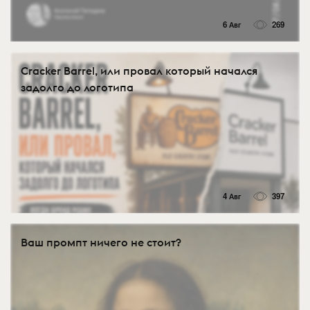
6 Авг
269
Cracker Barrel, или провал который начался
задолго до логотипа
4 Авг
397
Ваш промпт ничего не стоит?