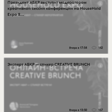
Президент АБКР выступит модератором
креативной сессии конференции на HouseHold
Expo 2...
Вчера в 17:54
142
Эксперт АБКР — спикер CREATIVE BRUNCH
Вчера в 13:50
157