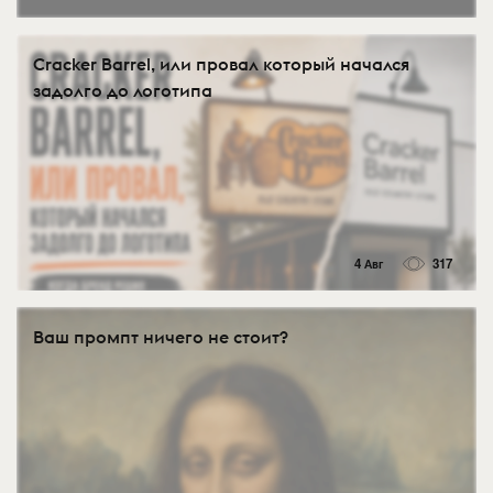
Cracker Barrel, или провал который начался
задолго до логотипа
4 Авг
317
Ваш промпт ничего не стоит?