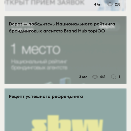
4 Авг
238
Depot — победитель Национального рейтинга
брендинговых агентств Brand Hub top100
3 Авг
448
1
Рецепт успешного рефрендинга