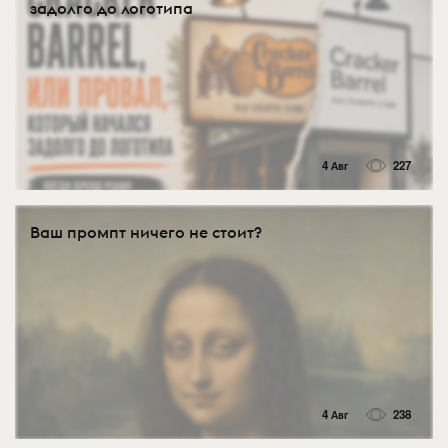
задолго до логотипа
4 Авг
227
Ваш промпт ничего не стоит?
4 Авг
238