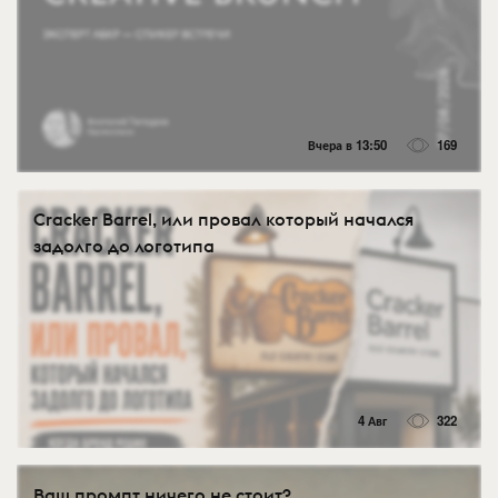
Вчера в 13:50
169
Cracker Barrel, или провал который начался
задолго до логотипа
4 Авг
322
Ваш промпт ничего не стоит?