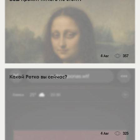
4 Авг
357
Какой Ротко вы сейчас?
4 Авг
325