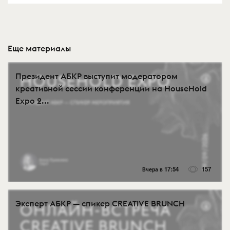
Еще материалы
Президент АБКР выступит модератором
креативной сессии конференции на HouseHold
Expo 2...
Вчера в 17:54
157
Эксперт АБКР — спикер CREATIVE BRUNCH