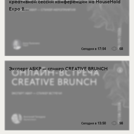
креативной сессии конференции на HouseHold
Expo 2...
Сегодня в 17:54
68
Эксперт АБКР — спикер CREATIVE BRUNCH
Сегодня в 13:50
98