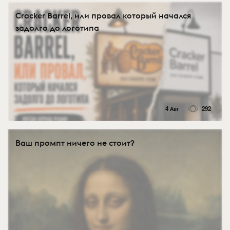
Cracker Barrel, или провал который начался
задолго до логотипа
4 Авг
292
Ваш промпт ничего не стоит?