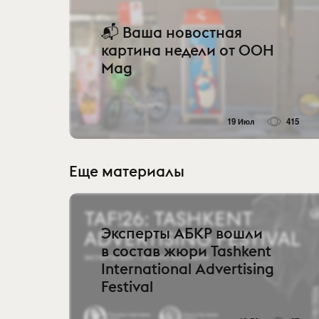
📬 Ваша новостная
картина недели от OOH
Mag
19 Июл
415
Еще материалы
Эксперты АБКР вошли
в состав жюри Tashkent
International Advertising
Festival