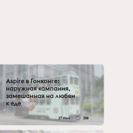
Aspire в Гонконге:
наружная кампания,
замешанная на любви
к еде
27 Июл
298