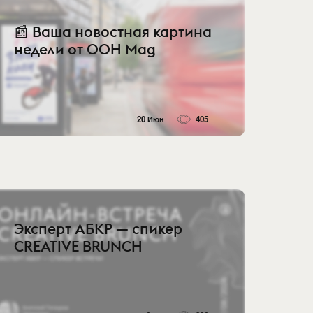
📰 Ваша новостная картина
недели от OOH Mag
20 Июн
405
Эксперт АБКР — спикер
CREATIVE BRUNCH