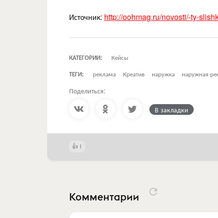
Источник:
http://oohmag.ru/novosti/-ty-slish
КАТЕГОРИИ:
Кейсы
ТЕГИ:
реклама
Креатив
наружка
наружная ре
Поделиться:
В закладки
1
Комментарии