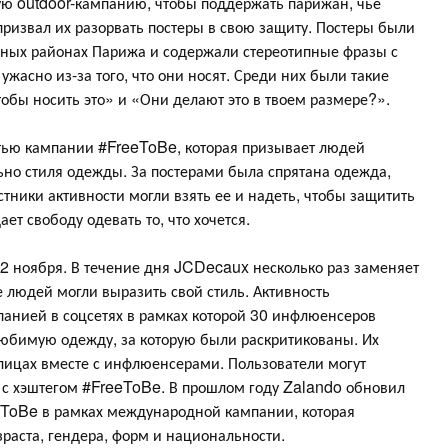
ю outdoor-кампанию, чтобы поддержать парижан, чье
ризвал их разорвать постеры в свою защиту. Постеры были
зных районах Парижа и содержали стереотипные фразы с
ужасно из-за того, что они носят. Среди них были такие
тобы носить это» и «Они делают это в твоем размере?».
стью кампании #FreeToBe, которая призывает людей
ьно стиля одежды. За постерами была спрятана одежда,
ники активности могли взять ее и надеть, чтобы защитить
ет свободу одевать то, что хочется.
 2 ноября. В течение дня JCDecaux несколько раз заменяет
 людей могли выразить свой стиль. Активность
анией в соцсетях в рамках которой 30 инфлюенсеров
любимую одежду, за которую были раскритикованы. Их
 улицах вместе с инфлюенсерами. Пользователи могут
 с хэштегом #FreeToBe. В прошлом году Zalando обновил
eToBe в рамках международной кампании, которая
зраста, гендера, форм и национальности.