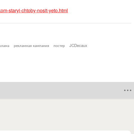
kom-staryi-chtoby-nosit-yeto.html
клама
рекламная кампания
постер
JCDecaux