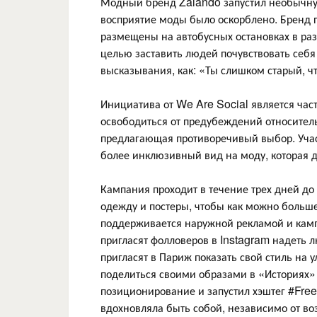
Модный бренд Zalando запустил необычну
восприятие моды было оскорблено. Бренд п
размещены на автобусных остановках в ра
целью заставить людей почувствовать себя 
высказывания, как: «Ты слишком старый, ч
Инициатива от We Are Social является ча
освободиться от предубеждений относител
предлагающая противоречивый выбор. Участ
более инклюзивный вид на моду, которая да
Кампания проходит в течение трех дней до
одежду и постеры, чтобы как можно больше
поддерживается наружной рекламой и камп
пригласят фолловеров в Instagram надеть 
пригласят в Париж показать свой стиль на
поделиться своими образами в «Историях»
позиционирование и запустил хэштег #Fre
вдохновляла быть собой, независимо от во