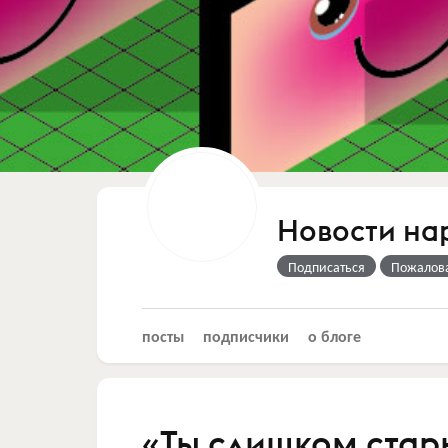
Новости на
Подписаться
Пожалов
посты
подписчики
о блоге
«Ты слишком стары