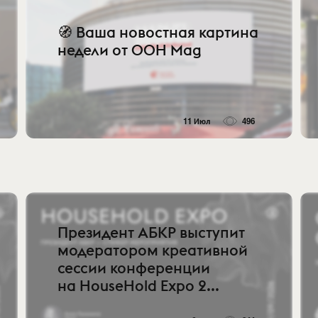
🧭 Ваша новостная картина
недели от OOH Mag
11 Июл
496
Президент АБКР выступит
модератором креативной
сессии конференции
на HouseHold Expo 2...