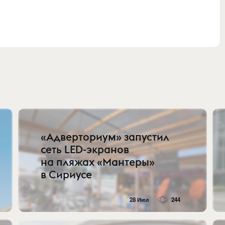
«Адверториум» запустил
сеть LED-экранов
на пляжах «Мантеры»
в Сириусе
28 Июл
244