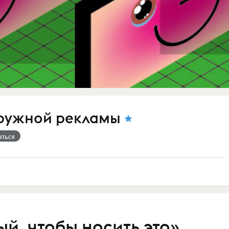
ружной рекламы
аться
й, чтобы носить это»