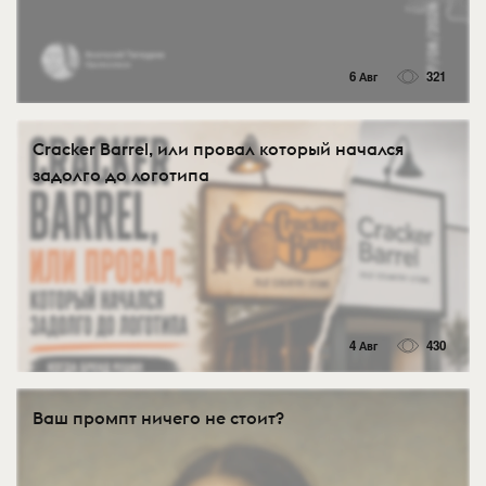
6 Авг
321
Cracker Barrel, или провал который начался
задолго до логотипа
4 Авг
430
Ваш промпт ничего не стоит?