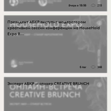
Вчера в 18:56
215
Президент АБКР выступит модератором
креативной сессии конференции на HouseHold
Expo 2...
6 Авг
348
Эксперт АБКР — спикер CREATIVE BRUNCH