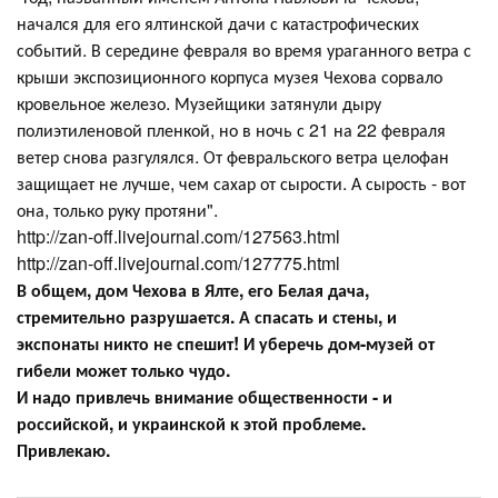
начался для его ялтинской дачи с катастрофических
событий. В середине февраля во время ураганного ветра с
крыши экспозиционного корпуса музея Чехова сорвало
кровельное железо. Музейщики затянули дыру
полиэтиленовой пленкой, но в ночь с 21 на 22 февраля
ветер снова разгулялся. От февральского ветра целофан
защищает не лучше, чем сахар от сырости. А сырость - вот
она, только руку протяни".
http://zan-off.livejournal.com/127563.html
http://zan-off.livejournal.com/127775.html
В общем, дом Чехова в Ялте, его Белая дача,
стремительно разрушается. А спасать и стены, и
экспонаты никто не спешит! И уберечь дом-музей от
гибели может только чудо.
И надо привлечь внимание общественности - и
российской, и украинской к этой проблеме.
Привлекаю.