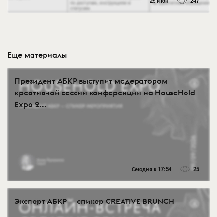
29 Июн
247
Еще материалы
Президент АБКР выступит модератором
креативной сессии конференции на HouseHold
Expo 2...
Сегодня в 17:54
25
Эксперт АБКР — спикер CREATIVE BRUNCH