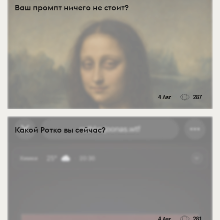
Ваш промпт ничего не стоит?
4 Авг
287
Какой Ротко вы сейчас?
4 Авг
281