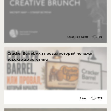
Сегодня в 13:50
60
Cracker Barrel, или провал который начался
задолго до логотипа
4 Авг
263