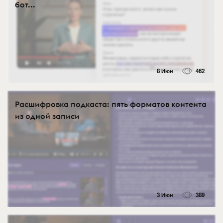
бот...
8 Июн
462
Расшифровка подкаста: пять форматов контента
из одной записи
3 Июн
389