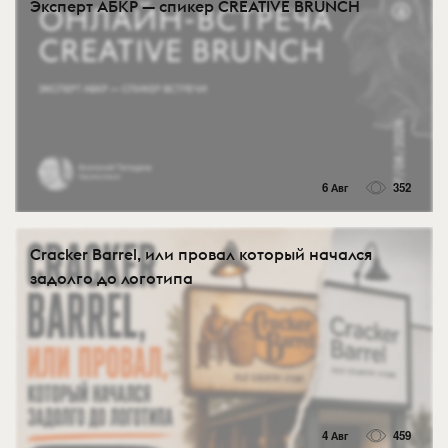
Эксперт АБКР — спикер CREATIVE BRUNCH
6 Авг
352
Cracker Barrel, или провал который начался
задолго до логотипа
4 Авг
459