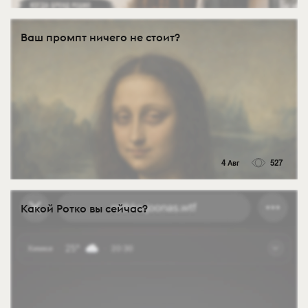
Ваш промпт ничего не стоит?
4 Авг
527
Какой Ротко вы сейчас?