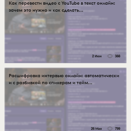
Как перевести видео с YouTube в текст онлайн:
зачем это нужно и как сделать...
2 Июн
388
Расшифровка интервью онлайн: автоматически
и с разбивкой по спикерам и тайм...
26 Мая
799