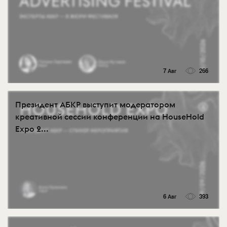
7 Авг
266
Президент АБКР выступит модератором
креативной сессии конференции на HouseHold
Expo 2...
6 Авг
393