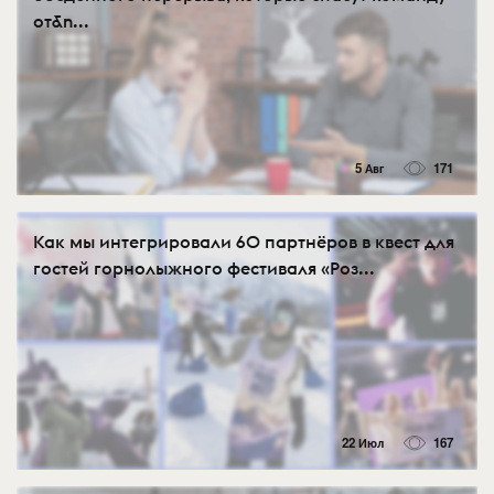
от&n...
5 Авг
171
Как мы интегрировали 60 партнёров в квест для
гостей горнолыжного фестиваля «Роз...
22 Июл
167