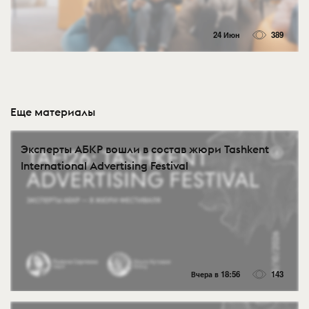
24 Июн
389
Еще материалы
Эксперты АБКР вошли в состав жюри Tashkent
International Advertising Festival
Вчера в 18:56
143