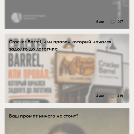
6 Авг
297
Cracker Barrel, или провал который начался
задолго до логотипа
4 Авг
419
Ваш промпт ничего не стоит?