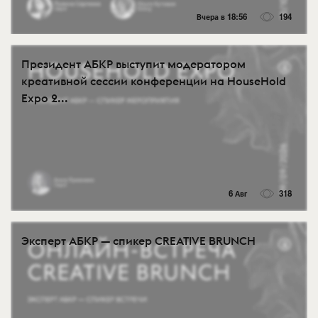
Вчера в 18:56
194
Президент АБКР выступит модератором
креативной сессии конференции на HouseHold
Expo 2...
6 Авг
318
Эксперт АБКР — спикер CREATIVE BRUNCH