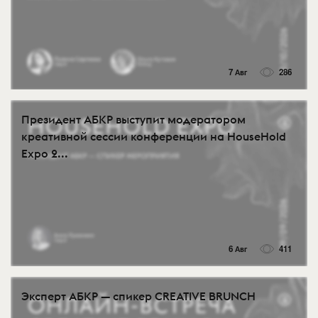
7 Авг
286
Президент АБКР выступит модератором
креативной сессии конференции на HouseHold
Expo 2...
6 Авг
411
Эксперт АБКР — спикер CREATIVE BRUNCH