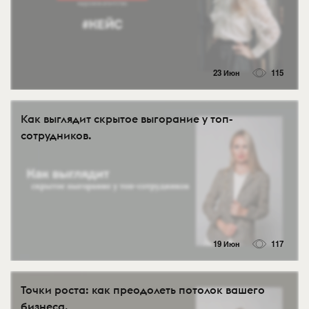
23 Июн
115
Как выглядит скрытое выгорание у топ-
сотрудников.
19 Июн
117
Точки роста: как преодолеть потолок вашего
бизнеса.