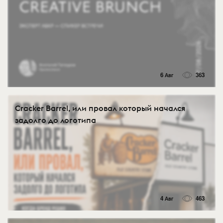
6 Авг
363
Cracker Barrel, или провал который начался
задолго до логотипа
4 Авг
463