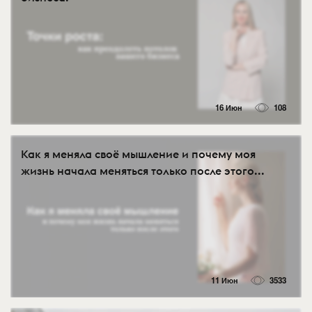
16 Июн
108
Как я меняла своё мышление и почему моя
жизнь начала меняться только после этого...
11 Июн
3533