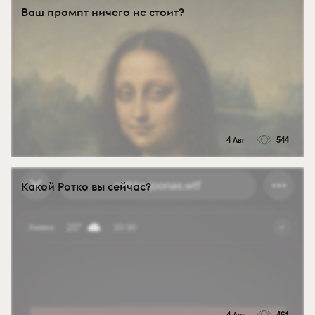
Ваш промпт ничего не стоит?
4 Авг
544
Какой Ротко вы сейчас?
4 Авг
461