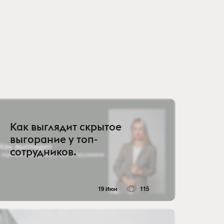
Как выглядит скрытое
выгорание у топ-
сотрудников.
19 Июн
115