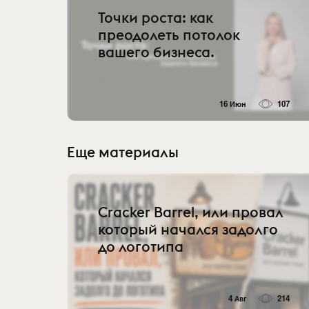
Точки роста: как
преодолеть потолок
вашего бизнеса.
16 Июн
107
Еще материалы
Cracker Barrel, или провал
который начался задолго
до логотипа
4 Авг
214