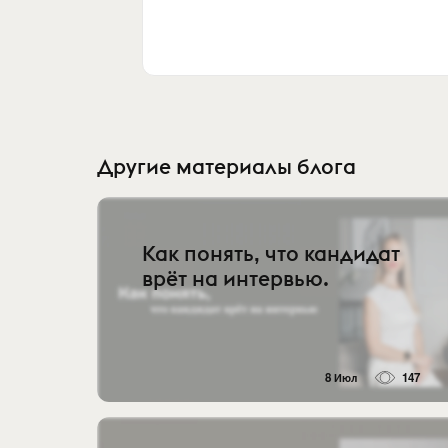
Другие материалы блога
Как понять, что кандидат
врёт на интервью.
8 Июл
147