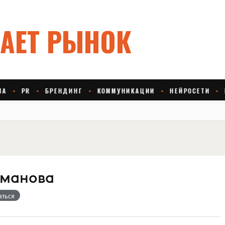
сманова
аться