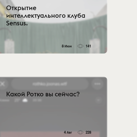
Открытие
интеллектуального клуба
Sensus.
8 Июн
141
Какой Ротко вы сейчас?
4 Авг
228