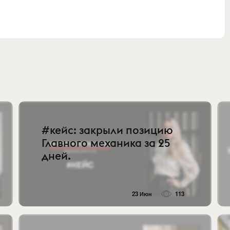
#кейс: закрыли позицию
Главного механика за 25
дней.
23 Июн
113