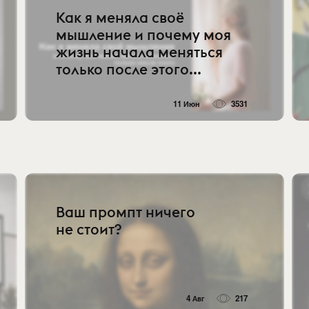
Как я меняла своё
мышление и почему моя
жизнь начала меняться
только после этого...
11 Июн
3531
Ваш промпт ничего
не стоит?
4 Авг
217