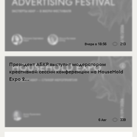
Вчера в 18:56
213
Президент АБКР выступит модератором
креативной сессии конференции на HouseHold
Expo 2...
6 Авг
339