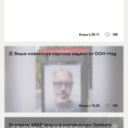
Вчера в 20:11
109
📰 Ваша новостная картина недели от OOH Mag
Вчера в 15:24
145
Эксперты АБКР вошли в состав жюри Tashkent