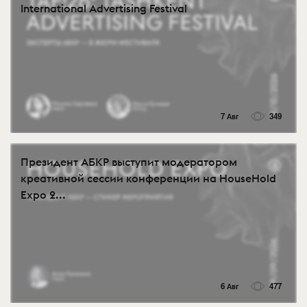
International Advertising Festival
7 Авг
349
Президент АБКР выступит модератором
креативной сессии конференции на HouseHold
Expo 2...
6 Авг
477