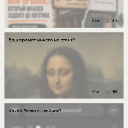
4 Авг
418
Ваш промпт ничего не стоит?
4 Авг
463
Какой Ротко вы сейчас?