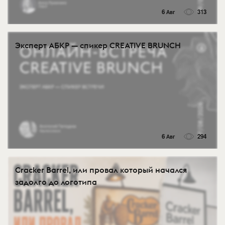
6 Авг
313
Эксперт АБКР — спикер CREATIVE BRUNCH
6 Авг
294
Cracker Barrel, или провал который начался
задолго до логотипа