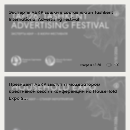
Эксперты АБКР вошли в состав жюри Tashkent
International Advertising Festival
Вчера в 18:56
190
Президент АБКР выступит модератором
креативной сессии конференции на HouseHold
Expo 2...