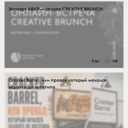
Эксперт АБКР — спикер CREATIVE BRUNCH
6 Авг
309
Cracker Barrel, или провал который начался
задолго до логотипа