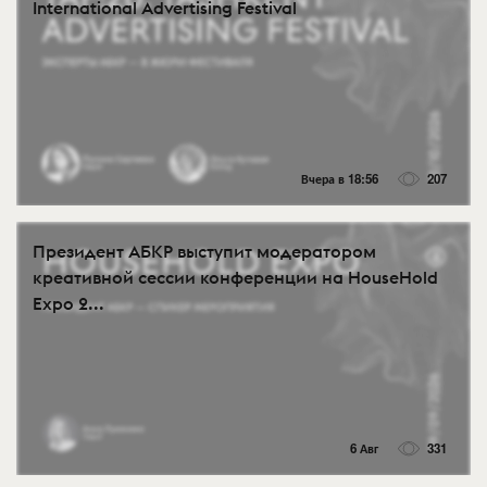
International Advertising Festival
Вчера в 18:56
207
Президент АБКР выступит модератором
креативной сессии конференции на HouseHold
Expo 2...
6 Авг
331