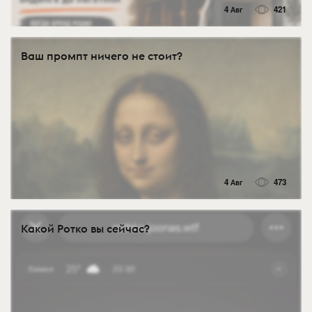
4 Авг
421
Ваш промпт ничего не стоит?
4 Авг
473
Какой Ротко вы сейчас?