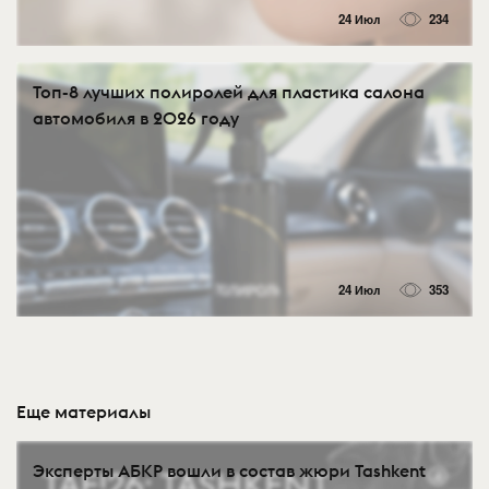
24 Июл
234
Топ-8 лучших полиролей для пластика салона
автомобиля в 2026 году
24 Июл
353
Еще материалы
Эксперты АБКР вошли в состав жюри Tashkent