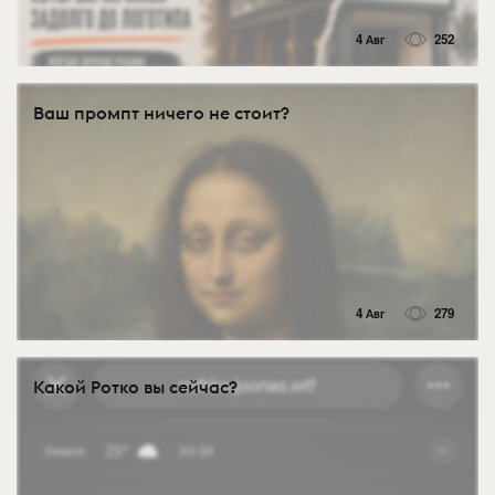
4 Авг
252
Ваш промпт ничего не стоит?
4 Авг
279
Какой Ротко вы сейчас?