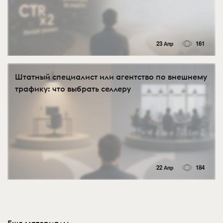
23 Апр
161
Штатный специалист или агентство по внешнему
трафику: что выбрать селлеру
22 Апр
184
Еще материалы