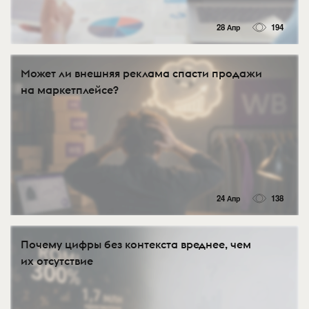
28 Апр
194
Может ли внешняя реклама спасти продажи
на маркетплейсе?
24 Апр
138
Почему цифры без контекста вреднее, чем
их отсутствие