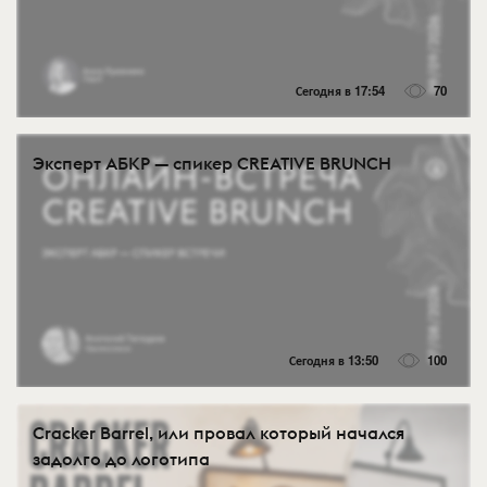
Сегодня в 17:54
70
Эксперт АБКР — спикер CREATIVE BRUNCH
Сегодня в 13:50
100
Cracker Barrel, или провал который начался
задолго до логотипа