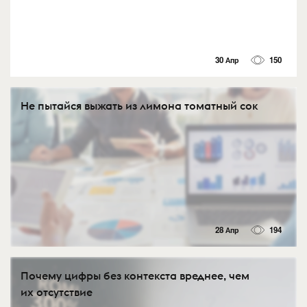
30 Апр
150
Не пытайся выжать из лимона томатный сок
28 Апр
194
Почему цифры без контекста вреднее, чем
их отсутствие