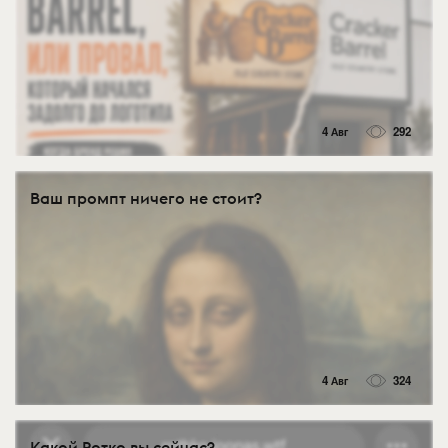
4 Авг
292
Ваш промпт ничего не стоит?
4 Авг
324
Какой Ротко вы сейчас?