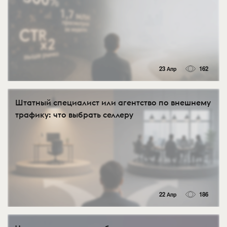
23 Апр
162
Штатный специалист или агентство по внешнему
трафику: что выбрать селлеру
22 Апр
186