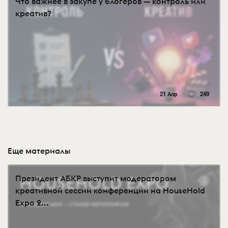
Что важнее в закупе у блогеров — контроль или
креатив?
21 Апр
249
Еще материалы
Президент АБКР выступит модератором
креативной сессии конференции на HouseHold
Expo 2...