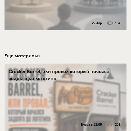
22 Апр
184
Еще материалы
Cracker Barrel, или провал который начался
задолго до логотипа
Вчера в 22:06
201