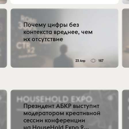
Почему цифры без
контекста вреднее, чем
их отсутствие
23 Апр
167
Президент АБКР выступит
модератором креативной
сессии конференции
на HouseHold Expo 2...