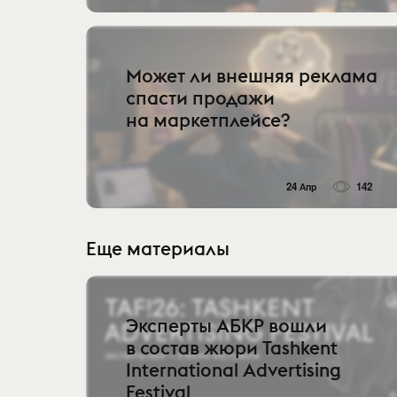
Может ли внешняя реклама
спасти продажи
на маркетплейсе?
24 Апр
142
Еще материалы
Эксперты АБКР вошли
в состав жюри Tashkent
International Advertising
Festival