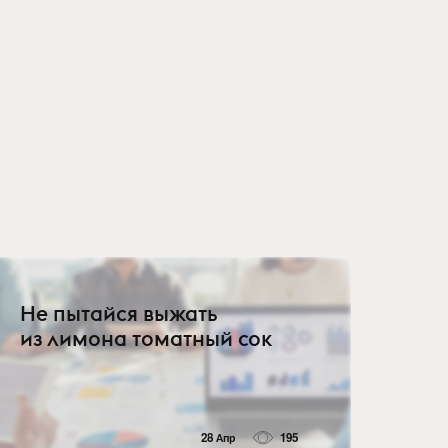
Не пытайся выжать
из лимона томатный сок
28 Апр
195