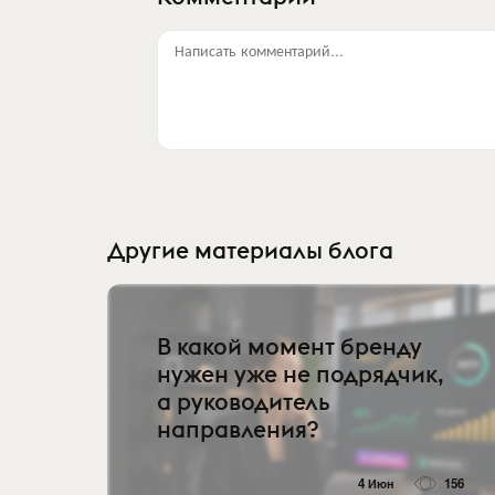
Написать комментарий...
Другие материалы блога
В какой момент бренду
нужен уже не подрядчик,
а руководитель
направления?
4 Июн
156