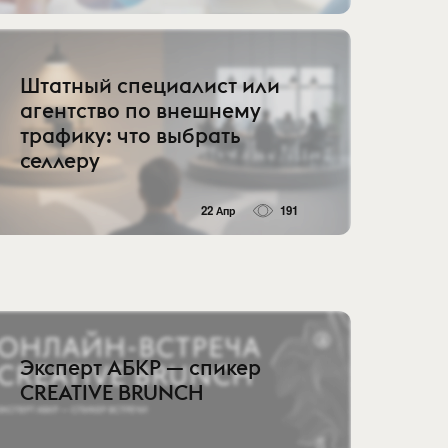
Штатный специалист или
агентство по внешнему
трафику: что выбрать
селлеру
22 Апр
191
Эксперт АБКР — спикер
CREATIVE BRUNCH