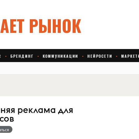
шняя реклама для
сов
аться