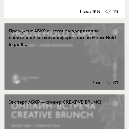
Вчера в 18:56
143
Президент АБКР выступит модератором
креативной сессии конференции на HouseHold
Expo 2...
6 Авг
277
Эксперт АБКР — спикер CREATIVE BRUNCH