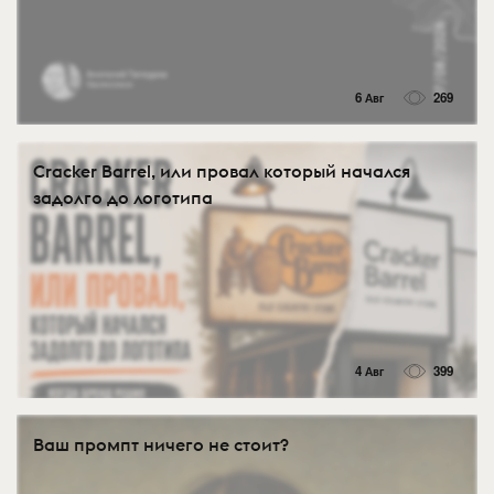
6 Авг
269
Cracker Barrel, или провал который начался
задолго до логотипа
4 Авг
399
Ваш промпт ничего не стоит?