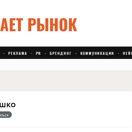
ешко
аться