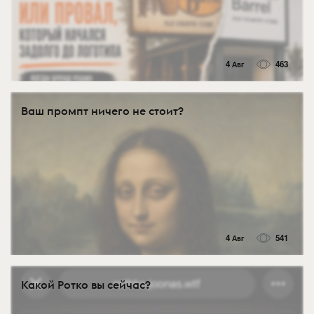
4 Авг
463
Ваш промпт ничего не стоит?
4 Авг
541
Какой Ротко вы сейчас?