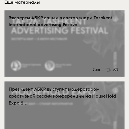
Еще материалы
Эксперты АБКР вошли в состав жюри Tashkent
International Advertising Festival
7 Авг
277
Президент АБКР выступит модератором
креативной сессии конференции на HouseHold
Expo 2...