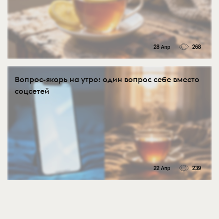
28 Апр
268
Вопрос-якорь на утро: один вопрос себе вместо
соцсетей
22 Апр
239