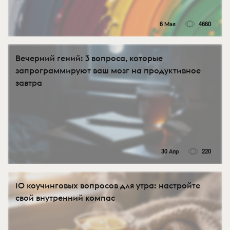
6 Мая
4660
Вечерний гений: 3 вопроса, которые
запрограммируют ваш мозг на продуктивное
завтра
30 Апр
220
10 коучинговых вопросов для утра: настройте
свой внутренний компас