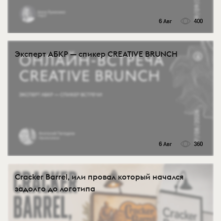
6 Авг
400
Эксперт АБКР — спикер CREATIVE BRUNCH
6 Авг
360
Cracker Barrel, или провал который начался
задолго до логотипа