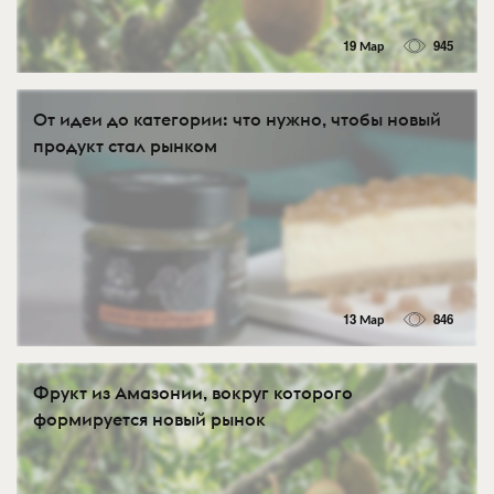
19 Мар
945
От идеи до категории: что нужно, чтобы новый
продукт стал рынком
13 Мар
846
Фрукт из Амазонии, вокруг которого
формируется новый рынок