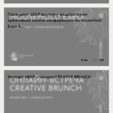
Президент АБКР выступит модератором
креативной сессии конференции на HouseHold
Expo 2...
6 Авг
283
Эксперт АБКР — спикер CREATIVE BRUNCH