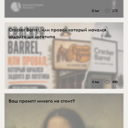
6 Авг
273
Cracker Barrel, или провал который начался
задолго до логотипа
4 Авг
400
Ваш промпт ничего не стоит?