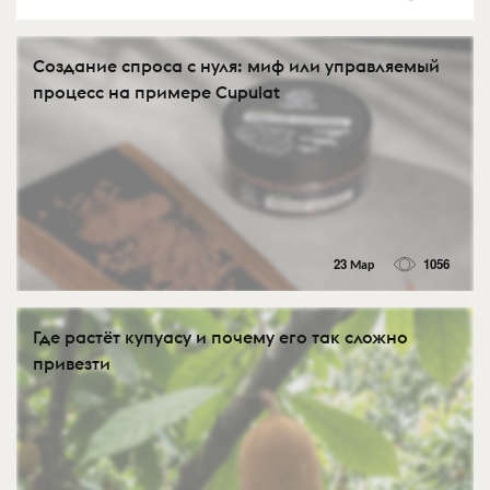
Создание спроса с нуля: миф или управляемый
процесс на примере Cupulat
23 Мар
1056
Где растёт купуасу и почему его так сложно
привезти