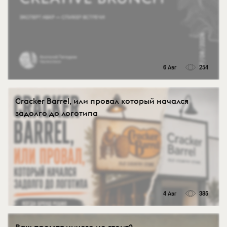
6 Авг
254
Cracker Barrel, или провал который начался
задолго до логотипа
4 Авг
385
Ваш промпт ничего не стоит?