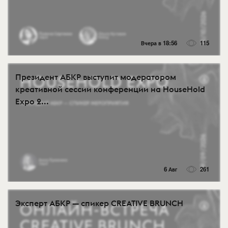
Вчера в 18:56
115
Президент АБКР выступит модератором
креативной сессии конференции на HouseHold
Expo 2...
6 Авг
261
Эксперт АБКР — спикер CREATIVE BRUNCH