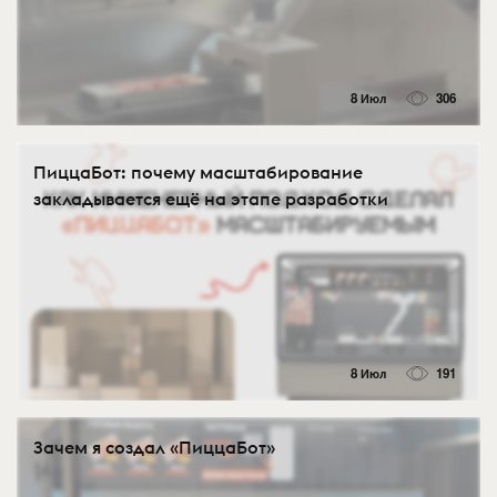
8 Июл
306
ПиццаБот: почему масштабирование
закладывается ещё на этапе разработки
8 Июл
191
Зачем я создал «ПиццаБот»