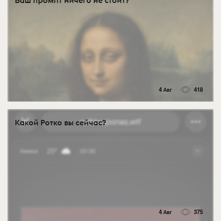
4 Авг
418
Какой Ротко вы сейчас?
4 Авг
375